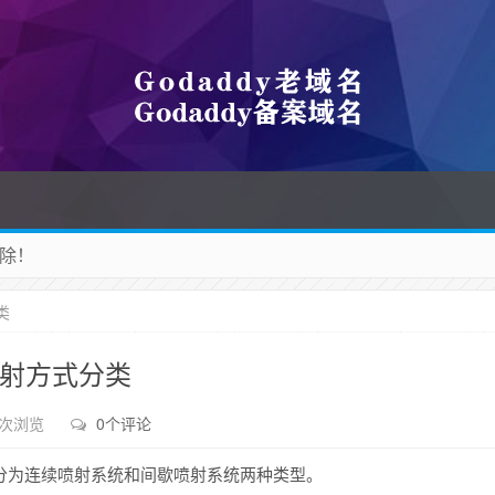
除！
 收藏吧
类
喷射方式分类
 次浏览
0个评论
分为连续喷射系统和间歇喷射系统两种类型。