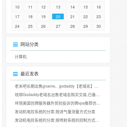
10
11
12
13
14
15
16
17
18
19
20
21
22
23
24
25
26
27
28
29
30
网站分类
计算机
最近发表
老米吧长期出售gname、godaddy【老域名】【ba域名】
垸垹Godaddy老域名出售老域名购买交易,已备案域名权重高pr域名,百度搜狗收录域名外链反链
垶垷美国仿牌服务器外贸抗投诉仿牌vps推荐仿牌空间主机,国外欧洲荷兰免投诉防投诉空间
发动机电控系统的分类:按进气量测量方式分类
发动机电控系统的分类:按喷射系统的控制方式分类