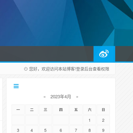
您好，欢迎访问本站博客!
登录后台
查看权限
«
2023年4月
»
一
二
三
四
五
六
日
1
2
3
4
5
6
7
8
9